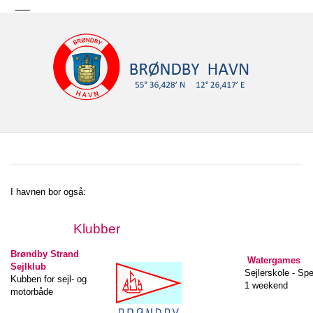
I havnen bor også:
Klubber
Brøndby Strand
Watergames
Sejlklub
Sejlerskole - Sp
Kubben for sejl- og
1 weekend
motorbåde