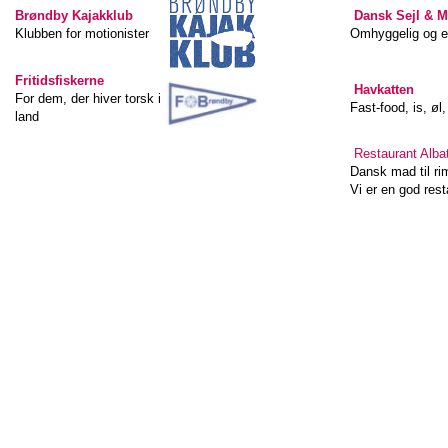
Brøndby Kajakklub
Dansk Sejl & M
Klubben for motionister
Omhyggelig og 
Friti
dsfiskerne
Havkatten
For dem, der hiver torsk i
Fast-food, is, øl
land
Restaurant Alba
Dansk mad til rim
Vi er en god res