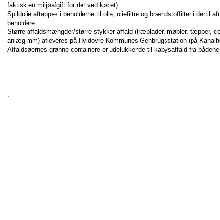
faktisk en miljøafgift for det ved købet).
Spildolie aftappes i beholderne til olie, oliefiltre og brændstoffilter i dertil
beholdere.
Større affaldsmængder/større stykker affald (træplader, møbler, tæpper, c
anlæg mm) afleveres på Hvidovre Kommunes Genbrugsstation (på Kanalh
Affaldsøernes grønne containere er udelukkende til kabysaffald fra bådene
.